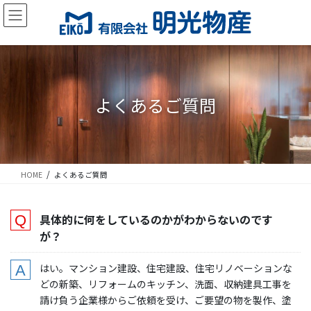
コ
ナ
ン
ビ
テ
ゲ
ン
ー
ツ
シ
に
ョ
移
ン
よくあるご質問
動
に
移
動
HOME
よくあるご質問
具体的に何をしているのかがわからないのです
が？
はい。マンション建設、住宅建設、住宅リノベーションな
どの新築、リフォームのキッチン、洗面、収納建具工事を
請け負う企業様からご依頼を受け、ご要望の物を製作、塗